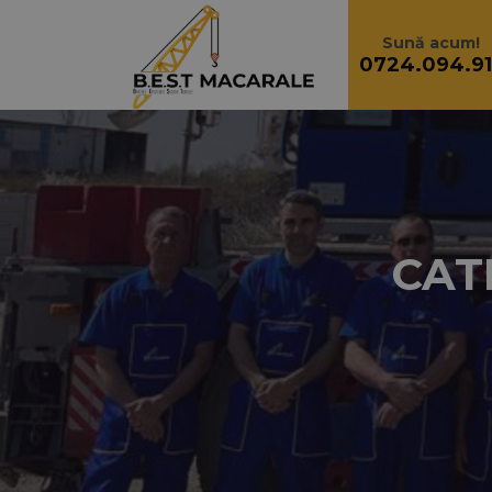
Sari la conținut
Sună acum!
0724.094.91
CAT