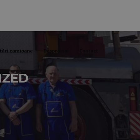
tări camioane
Despre noi
Contact
IZED