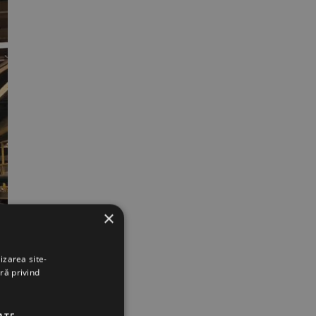
×
izarea site-
ră privind