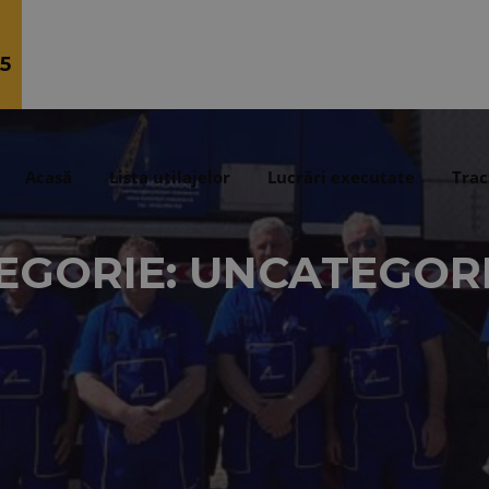
5
Acasă
Lista utilajelor
Lucrări executate
Trac
EGORIE: UNCATEGOR