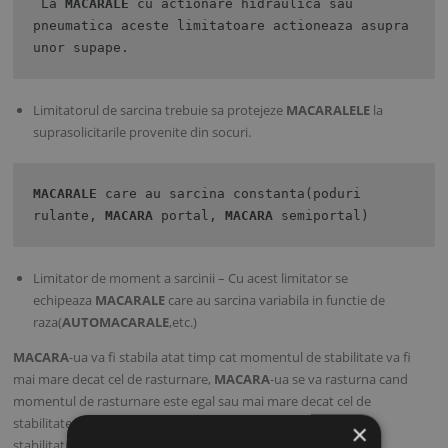
 La 
MACARALE 
cu actionare hidraulica sau 
pneumatica aceste limitatoare actioneaza asupra 
unor supape.
Limitatorul de sarcina trebuie sa protejeze
MACARALELE
la
suprasolicitarile provenite din socuri.
MACARALE
 care au sarcina constanta(poduri 
rulante, 
MACARA
 portal, 
MACARA
 semiportal)
Limitator de moment a sarcinii – Cu acest limitator se
echipeaza
MACARALE
care au sarcina variabila in functie de
raza(
AUTOMACARALE
,etc.)
MACARA
-ua va fi stabila atat timp cat momentul de stabilitate va fi
mai mare decat cel de rasturnare,
MACARA
-ua se va rasturna cand
momentul de rasturnare este egal sau mai mare decat cel de
stabilitate. Limitatorul de moment elimina pericolul pierderii
×
stabilitatii
MACARA
-lei si evita rasturnarea, cauza avarierii