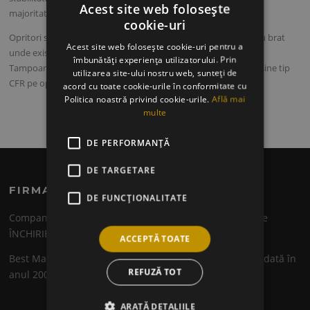
Acest site web folosește
majoritatii
AUTOMACARA
-lelor cu brat.
cookie-uri
Opritori se mai folosesc si la
MACARALE
–
AUTOMACARALE
cu brat
Acest site web folosește cookie-uri pentru a
unde exista posibilitatea ca bratul sa fie dat peste cap.
îmbunătăți experiența utilizatorului. Prin
Tampoanele se monteaza pentru
MACARA
-lele ce ruleaza pe sine tip
utilizarea site-ului nostru web, sunteți de
CFR pe opritori si
MACARA
.
acord cu toate cookie-urile în conformitate cu
Politica noastră privind cookie-urile.
Află mai
multe
DE PERFORMANȚĂ
DE TARGETARE
FIRMA
DE FUNCŢIONALITATE
Compania noastră are că obiectiv principal de activitate
ÎNCHIRIEREA DE AUTOMACARALE de diferite tonaje.
ACCEPTĂ TOATE
Best Macarale Utilaje este o companie românească fondată în
REFUZĂ TOT
anul 2008 de către D-nul Mușat Cătălin.
ARATĂ DETALIILE