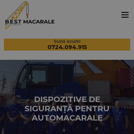
Sari la conținut
Meniu
Sună acum!
0724.094.915
DISPOZITIVE DE
SIGURANȚĂ PENTRU
AUTOMACARALE