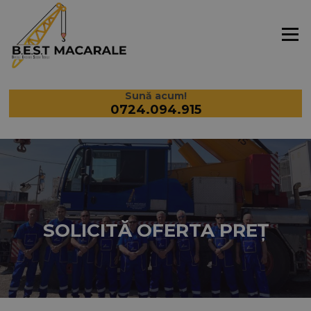
Meniu
Sună acum!
0724.094.915
SOLICITĂ OFERTA PREȚ