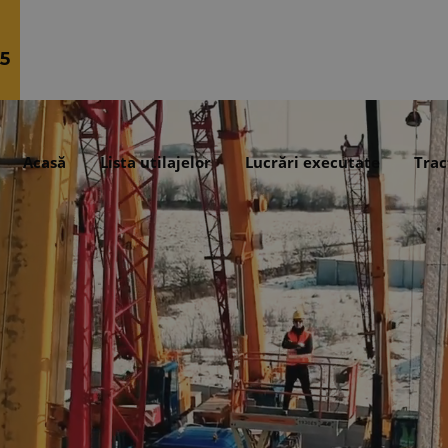
5
Acasă
Lista utilajelor
Lucrări executate
Trac