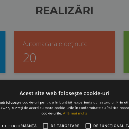
REALIZĂRI
Automacarale deținute
20
Acest site web folosește cookie-uri
web folosește cookie-uri pentru a îmbunătăți experiența utilizatorului. Prin util
ru web, sunteți de acord cu toate cookie-urile în conformitate cu Politica noast
ULTIMELE ARTICOLE
cookie-urile.
Află mai multe
DE PERFORMANȚĂ
DE TARGETARE
DE FUNCŢIONALIT