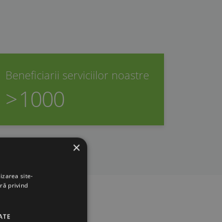
Beneficiarii serviciilor noastre
>
1000
×
izarea site-
ră privind
ATE