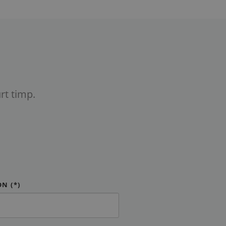
rt timp.
N (*)