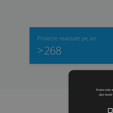
Proiecte realizate pe an
>
268
Acest site 
ului nost