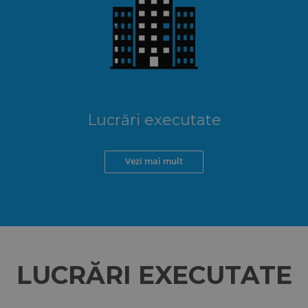
Lucrări executate
Vezi mai mult
LUCRĂRI EXECUTATE