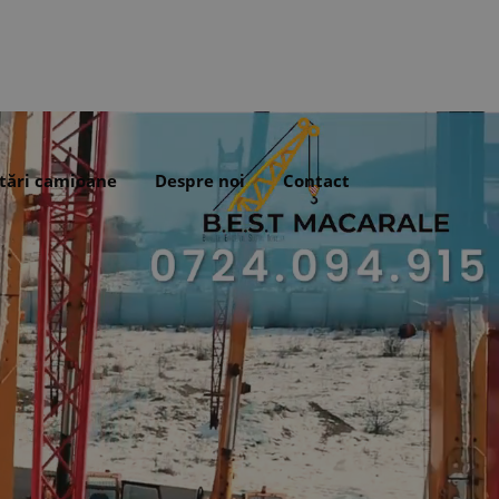
tări camioane
Despre noi
Contact