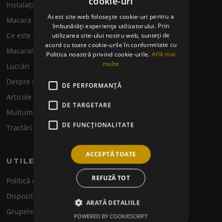
cookie-uri
Instalația hidraulică la macarale
Acest site web folosește cookie-uri pentru a
Macara mobilă
îmbunătăți experiența utilizatorului. Prin
utilizarea site-ului nostru web, sunteți de
Ce este automacaraua?
acord cu toate cookie-urile în conformitate cu
Macarale-Automacarale
Politica noastră privind cookie-urile.
Află mai
multe
Lucrări
Despre noi
DE PERFORMANȚĂ
Articole
DE TARGETARE
Multumim
DE FUNCŢIONALITATE
Tractări camioane
ACCEPTĂ TOATE
UTILE
REFUZĂ TOT
Politică de confidențialitate
Dispozitive de siguranță pentru automacarale
ARATĂ DETALIILE
Grupele macaragiilor
POWERED BY COOKIESCRIPT