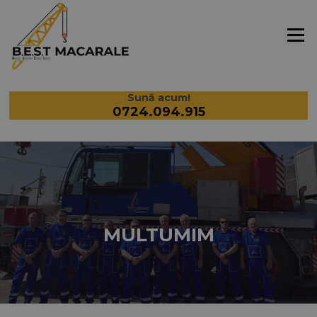
Sari la conținut
Meniu
Sună acum!
0724.094.915
MULTUMIM