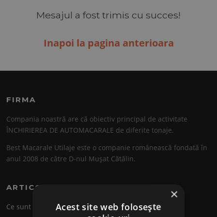
Mesajul a fost trimis cu succes!
Inapoi la pagina anterioara
FIRMA
Compania noastră are că obiectiv principal de activitate
ÎNCHIRIEREA DE AUTOMACARALE de diferite tonaje.
Best Macarale Utilaje este o companie românească fondată în
anul 2008 de către D-nul Mușat Cătălin.
ARTICOLE
×
Acest site web folosește
Ce sunt macaralele?