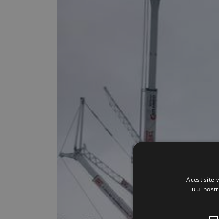
Acest site 
ului nost