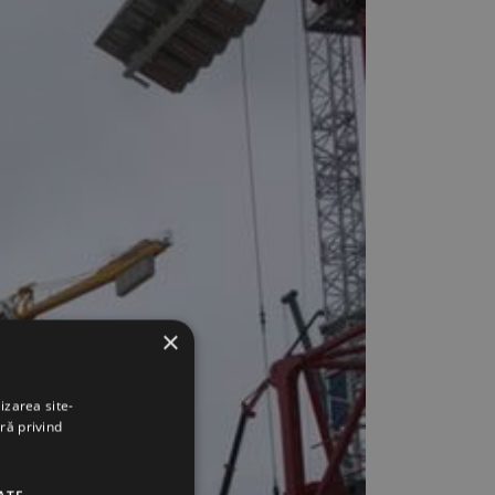
×
izarea site-
ră privind