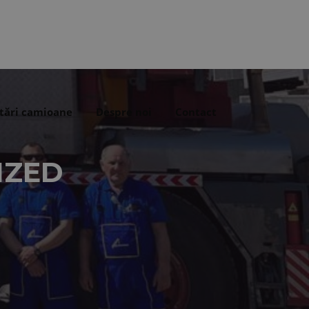
tări camioane
Despre noi
Contact
IZED