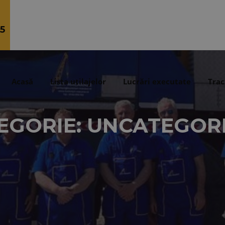
5
Acasă
Lista utilajelor
Lucrări executate
Trac
EGORIE: UNCATEGOR