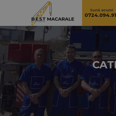
Sari la conținut
Sună acum!
0724.094.91
CAT