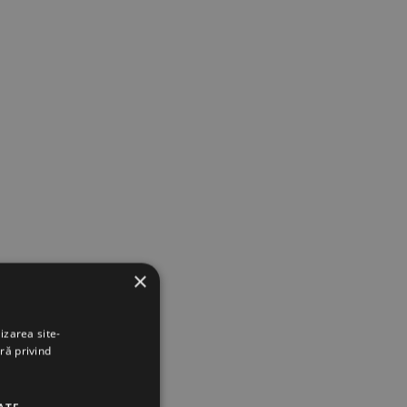
×
izarea site-
ră privind