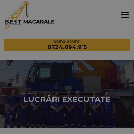
Sari la conținut
Meniu
Sună acum!
0724.094.915
LUCRĂRI EXECUTATE