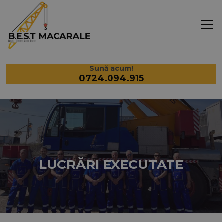
Meniu
Sună acum!
0724.094.915
LUCRĂRI EXECUTATE