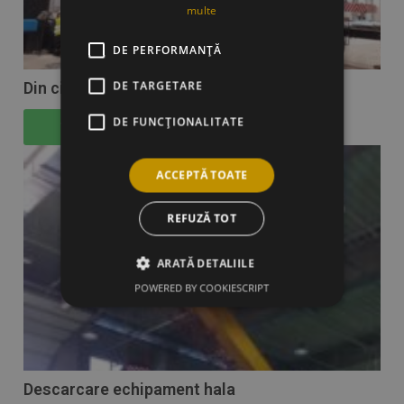
multe
DE PERFORMANȚĂ
DE TARGETARE
Din ciclul „mutari industriale-hale”
DE FUNCŢIONALITATE
Vezi articol
ACCEPTĂ TOATE
REFUZĂ TOT
ARATĂ DETALIILE
POWERED BY COOKIESCRIPT
Descarcare echipament hala