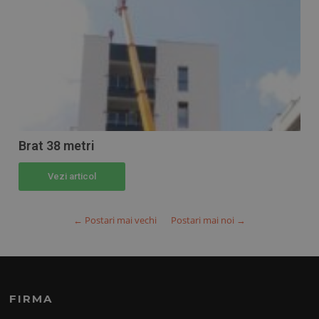
Brat 38 metri
Vezi articol
← Postari mai vechi
Postari mai noi →
FIRMA